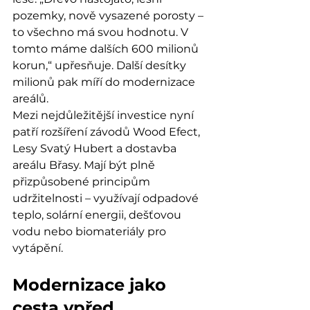
pozemky, nově vysazené porosty – 
to všechno má svou hodnotu. V 
tomto máme dalších 600 milionů 
korun,“ upřesňuje. Další desítky 
milionů pak míří do modernizace 
areálů.
Mezi nejdůležitější investice nyní 
patří rozšíření závodů Wood Efect, 
Lesy Svatý Hubert a dostavba 
areálu Břasy. Mají být plně 
přizpůsobené principům 
udržitelnosti – využívají odpadové 
teplo, solární energii, dešťovou 
vodu nebo biomateriály pro 
vytápění.
Modernizace jako 
cesta vpřed