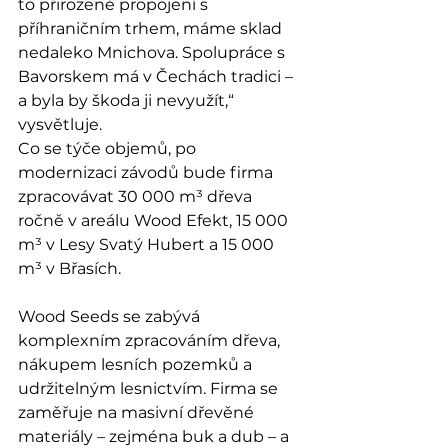
to přirozené propojení s 
příhraničním trhem, máme sklad 
nedaleko Mnichova. Spolupráce s 
Bavorskem má v Čechách tradici – 
a byla by škoda ji nevyužít,“ 
vysvětluje.
Co se týče objemů, po 
modernizaci závodů bude firma 
zpracovávat 30 000 m³ dřeva 
ročně v areálu Wood Efekt, 15 000 
m³ v Lesy Svatý Hubert a 15 000 
m³ v Břasích.
Wood Seeds se zabývá 
komplexním zpracováním dřeva, 
nákupem lesních pozemků a 
udržitelným lesnictvím. Firma se 
zaměřuje na masivní dřevěné 
materiály – zejména buk a dub – a 