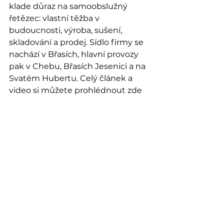
klade důraz na samoobslužný 
řetězec: vlastní těžba v 
budoucnosti, výroba, sušení, 
skladování a prodej. Sídlo firmy se 
nachází v Břasích, hlavní provozy 
pak v Chebu, Břasích Jesenici a na 
Svatém Hubertu. Celý článek a 
video si můžete prohlédnout zde 
CNN Prima News
.
(red)
Zobrazit vše
Nejnovější příspěvky