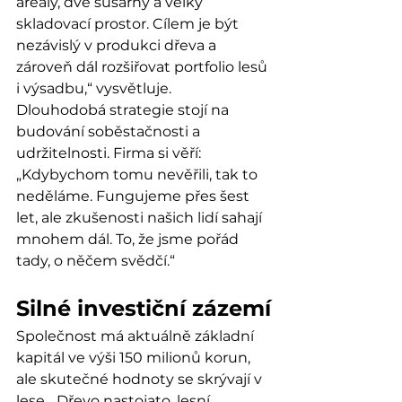
areály, dvě sušárny a velký 
skladovací prostor. Cílem je být 
nezávislý v produkci dřeva a 
zároveň dál rozšiřovat portfolio lesů 
i výsadbu,“ vysvětluje.
Dlouhodobá strategie stojí na 
budování soběstačnosti a 
udržitelnosti. Firma si věří: 
„Kdybychom tomu nevěřili, tak to 
neděláme. Fungujeme přes šest 
let, ale zkušenosti našich lidí sahají 
mnohem dál. To, že jsme pořád 
tady, o něčem svědčí.“
Silné investiční zázemí
Společnost má aktuálně základní 
kapitál ve výši 150 milionů korun, 
ale skutečné hodnoty se skrývají v 
lese. „Dřevo nastojato, lesní 