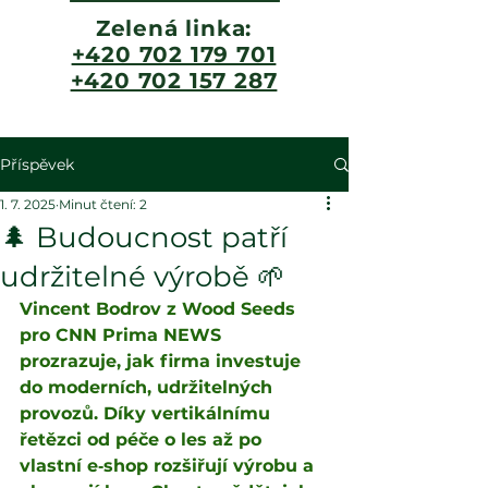
Zelená linka:
+420 702 179 701
+420 702 157 287
Příspěvek
1. 7. 2025
Minut čtení: 2
🌲 Budoucnost patří
udržitelné výrobě 🌱
Vincent Bodrov z Wood Seeds 
pro CNN Prima NEWS 
prozrazuje, jak firma investuje 
do moderních, udržitelných 
provozů. Díky vertikálnímu 
řetězci od péče o les až po 
vlastní e‑shop rozšiřují výrobu a 