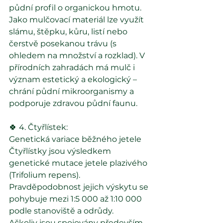
půdní profil o organickou hmotu.
Jako mulčovací materiál lze využít 
slámu, štěpku, kůru, listí nebo 
čerstvě posekanou trávu (s 
ohledem na množství a rozklad). V 
přírodních zahradách má mulč i 
význam estetický a ekologický – 
chrání půdní mikroorganismy a 
podporuje zdravou půdní faunu.
🍀 4. Čtyřlístek: 
Genetická variace běžného jetele
Čtyřlístky jsou výsledkem 
genetické mutace jetele plazivého 
(Trifolium repens). 
Pravděpodobnost jejich výskytu se 
pohybuje mezi 1:5 000 až 1:10 000 
podle stanoviště a odrůdy.
Ačkoliv jsou spojovány především 