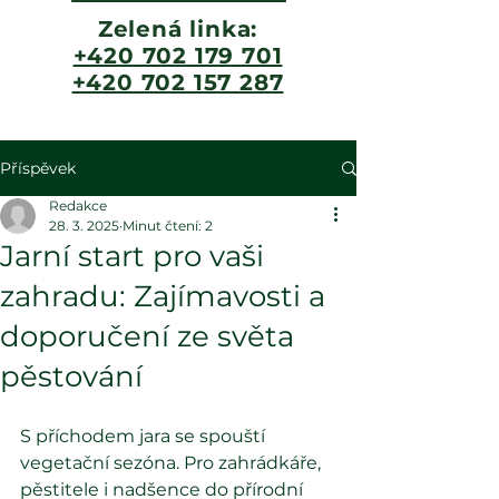
Zelená linka:
+420 702 179 701
+420 702 157 287
Příspěvek
Redakce
28. 3. 2025
Minut čtení: 2
Jarní start pro vaši
zahradu: Zajímavosti a
doporučení ze světa
pěstování
S příchodem jara se spouští 
vegetační sezóna. Pro zahrádkáře, 
pěstitele i nadšence do přírodní 