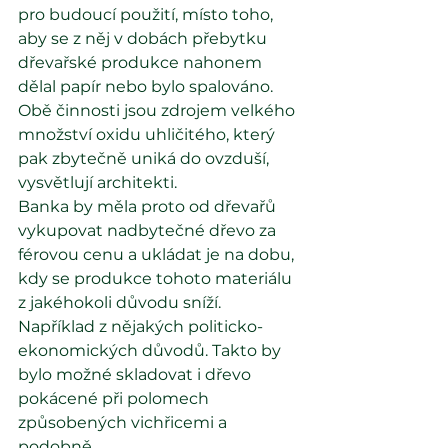
pro budoucí použití, místo toho, 
aby se z něj v dobách přebytku 
dřevařské produkce nahonem 
dělal papír nebo bylo spalováno. 
Obě činnosti jsou zdrojem velkého 
množství oxidu uhličitého, který 
pak zbytečně uniká do ovzduší, 
vysvětlují architekti.
Banka by měla proto od dřevařů 
vykupovat nadbytečné dřevo za 
férovou cenu a ukládat je na dobu, 
kdy se produkce tohoto materiálu 
z jakéhokoli důvodu sníží. 
Například z nějakých politicko-
ekonomických důvodů. Takto by 
bylo možné skladovat i dřevo 
pokácené při polomech 
způsobených vichřicemi a 
podobně.