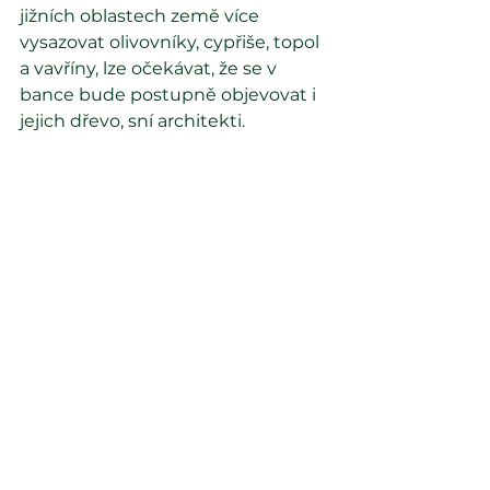
jižních oblastech země více 
vysazovat olivovníky, cypřiše, topol 
a vavříny, lze očekávat, že se v 
bance bude postupně objevovat i 
jejich dřevo, sní architekti.
Zdroj 
zde
Zobrazit vše
Nejnovější příspěvky