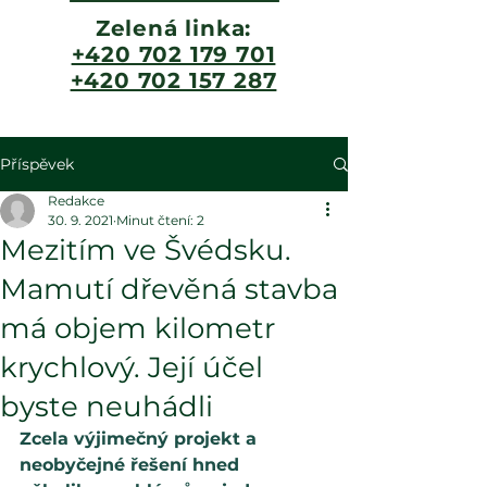
Zelená linka:
+420 702 179 701
+420 702 157 287
Příspěvek
Redakce
30. 9. 2021
Minut čtení: 2
Mezitím ve Švédsku.
Mamutí dřevěná stavba
má objem kilometr
krychlový. Její účel
byste neuhádli
Zcela výjimečný projekt a 
neobyčejné řešení hned 