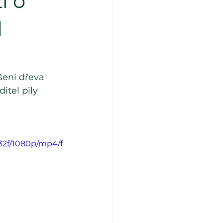
í o
d
šení dřeva 
itel pily 
32f/1080p/mp4/f