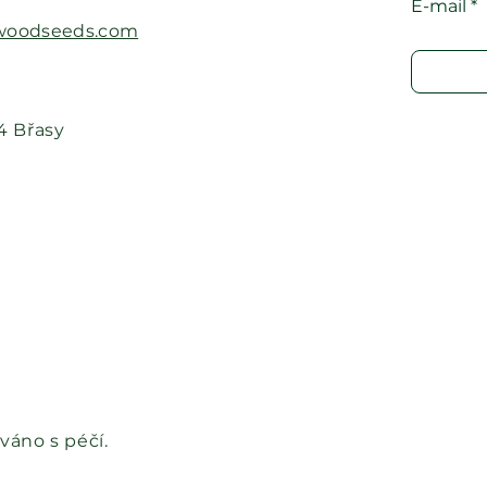
E-mail
oodseeds.com​
24 Břasy
áno s péčí.