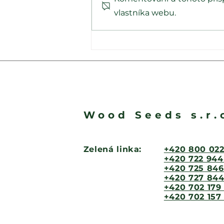
vlastníka webu.
Druhé ohlédnutí za naší
reportáží o nové
ekologické sušárně Wood
Seeds.
Wood Seeds s.r.
Zelená linka:
+420 800 022
+420 722 944
+420 725 846
+420 727 844
+420 702 179
+420 702 157