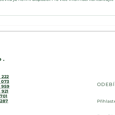
Ohlédnutí za naší
reportáží o nové
ekologické sušárně Wood
Seeds.
o.
 222
 073
ODEBÍ
 959
 921
 701
 287
Přihlast