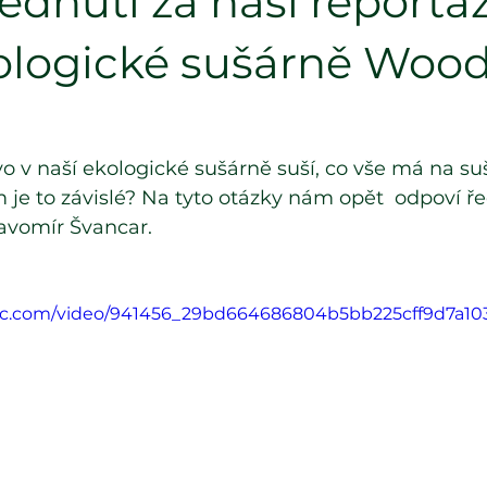
lédnutí za naší reportáž
ologické sušárně Woo
o v naší ekologické sušárně suší, 
co vše má na su
 je to závislé? Na tyto otázky nám opět  odpoví řed
lavomír Švancar.
atic.com/video/941456_29bd664686804b5bb225cff9d7a10