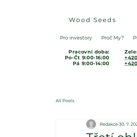
Wood Seeds
Pro investory
Proč My?
P
Pracovní doba:
Zele
Po-Čt 9:00-16:00
+420
Pá 9:00-14:00
+420
All Posts
Redakce
30. 7. 20