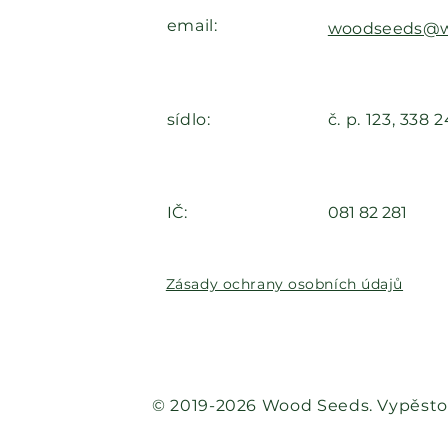
email:
woodseeds@w
sídlo:
č. p. 123, 338 
IČ:
081 82 281
Zásady ochrany osobních údajů
© 2019-2026 Wood Seeds. Vypěstov