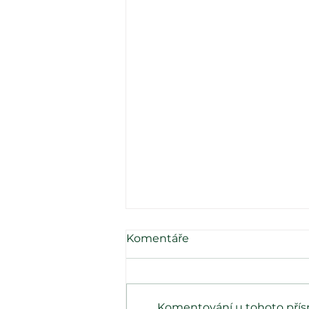
Komentáře
Komentování u tohoto příspě