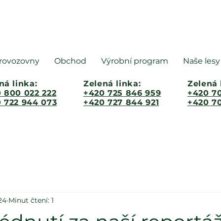
rovozovny
Obchod
Výrobní program
Naše lesy
ná linka:
Zelená linka:
Zelená 
 800 022 222
+420 725 846 959
+420 70
 722 944 073
+420 727 844 921
+420 70
24
Minut čtení: 1