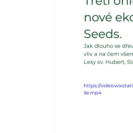
Třetí oh
nové ek
Seeds.
Jak dlouho se dřev
vliv a na čem všem
Lesy sv. Hubert, S
https://video.wixst
ile.mp4