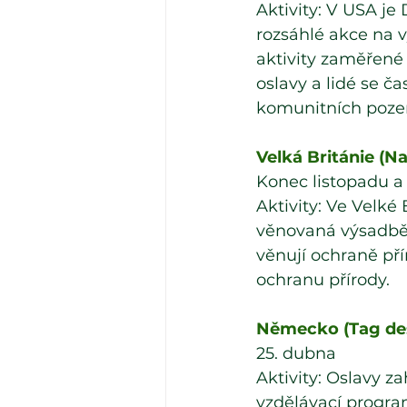
Aktivity: V USA je
rozsáhlé akce na 
aktivity zaměřené
oslavy a lidé se č
komunitních poze
Velká Británie (N
Konec listopadu a
Aktivity: Ve Velké 
věnovaná výsadbě s
věnují ochraně pří
ochranu přírody.
Německo (Tag de
25. dubna
Aktivity: Oslavy z
vzdělávací program