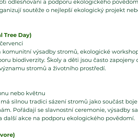
roti odlesňování a podporu ekologického povědomí
rganizují soutěže o nejlepší ekologický projekt neb
al Tree Day)
 červenci
 a komunitní výsadby stromů, ekologické workshop
u biodiverzity. Školy a děti jsou často zapojeny 
 významu stromů a životního prostředí.
ubnu nebo květnu
 má silnou tradici sázení stromů jako součást boje 
m. Pořádají se slavnostní ceremonie, výsadby sa
 a další akce na podporu ekologického povědomí.
rvore)