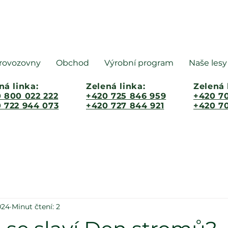
rovozovny
Obchod
Výrobní program
Naše lesy
ná linka:
Zelená linka:
Zelená 
 800 022 222
+420 725 846 959
+420 70
 722 944 073
+420 727 844 921
+420 70
024
Minut čtení: 2