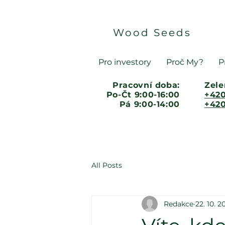
Wood Seeds
Pro investory
Proč My?
P
Pracovní doba:
Zele
Po-Čt 9:00-16:00
+420
Pá 9:00-14:00
+420
All Posts
Redakce
22. 10. 2