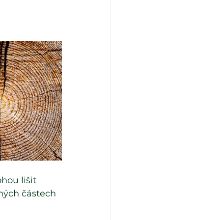
ou lišit 
zných částech 