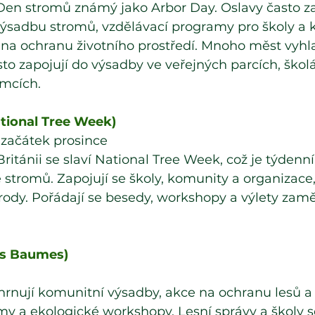
 Den stromů známý jako Arbor Day. Oslavy často za
výsadbu stromů, vzdělávací programy pro školy a 
 na ochranu životního prostředí. Mnoho měst vyhla
asto zapojují do výsadby ve veřejných parcích, škol
mcích.
ational Tree Week)
 začátek prosince
Británii se slaví National Tree Week, což je týdenní
tromů. Zapojují se školy, komunity a organizace,
rody. Pořádají se besedy, workshopy a výlety zam
s Baumes)
ahrnují komunitní výsadby, akce na ochranu lesů a
y a ekologické workshopy. Lesní správy a školy s