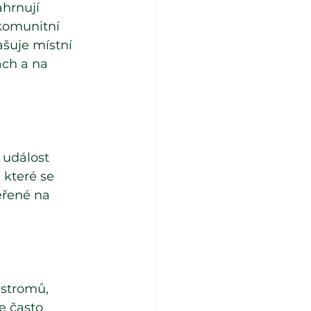
hrnují 
komunitní 
šuje místní 
ách a na 
 událost 
 které se 
ěřené na 
 stromů, 
e často 