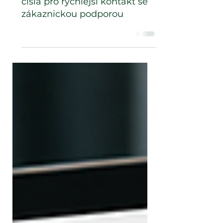
Přidali jsme nová telefonní
čísla pro rychlejší kontakt se
zákaznickou podporou