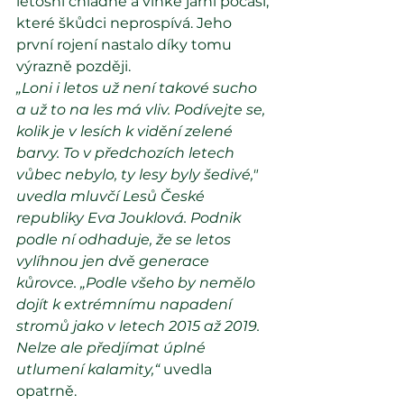
letošní chladné a vlhké jarní počasí, 
které škůdci neprospívá. Jeho 
první rojení nastalo díky tomu 
výrazně později.
„Loni i letos už není takové sucho 
a už to na les má vliv. Podívejte se, 
kolik je v lesích k vidění zelené 
barvy. To v předchozích letech 
vůbec nebylo, ty lesy byly šedivé," 
uvedla mluvčí Lesů České 
republiky Eva Jouklová. Podnik 
podle ní odhaduje, že se letos 
vylíhnou jen dvě generace 
kůrovce. „Podle všeho by nemělo 
dojít k extrémnímu napadení 
stromů jako v letech 2015 až 2019. 
Nelze ale předjímat úplné 
utlumení kalamity,“
 uvedla 
opatrně.