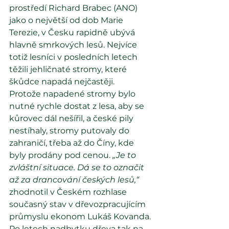
prostředí Richard Brabec (ANO) 
jako o největší od dob Marie 
Terezie, v Česku rapidně ubývá 
hlavně smrkových lesů. Nejvíce 
totiž lesníci v posledních letech 
těžili jehličnaté stromy, které 
škůdce napadá nejčastěji.
Protože napadené stromy bylo 
nutné rychle dostat z lesa, aby se 
kůrovec dál nešířil, a české pily 
nestíhaly, stromy putovaly do 
zahraničí, třeba až do Číny, kde 
byly prodány pod cenou. 
„Je to 
zvláštní situace. Dá se to označit 
až za drancování českých lesů,“
zhodnotil v Českém rozhlase 
současný stav v dřevozpracujícím 
průmyslu ekonom Lukáš Kovanda.
Po letech nadbytku dřeva tak na 