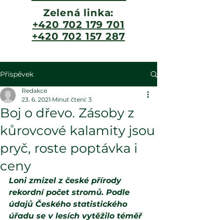
Zelená linka:
+420 702 179 701
+420 702 157 287
Příspěvek
Redakce
23. 6. 2021
Minut čtení: 3
Boj o dřevo. Zásoby z
kůrovcové kalamity jsou
pryč, roste poptávka i
ceny
Loni zmizel z české přírody 
rekordní počet stromů. Podle 
údajů Českého statistického 
úřadu se v lesích vytěžilo téměř 