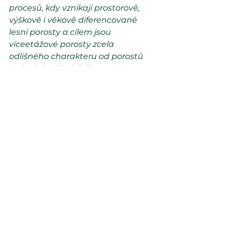
procesů, kdy vznikají prostorově, 
výškově i věkově diferencované 
lesní porosty a cílem jsou 
víceetážové porosty zcela 
odlišného charakteru od porostů 
známých z klasického 
hospodářství věkových tříd. Pro 
tento způsob hospodaření je 
nutná vhodná lokalita, ideálně v 
horských oblastech s vysokým 
úhrnem srážek,“
 vysvětlil ředitel 
Vojenských lesů Petr Král.
Od příštího roku by měli mít 
vlastníci lesů možnost získat na 
přírodě blízká opatření i dotace od 
ministerstva zemědělství.
Zdroj: 
https://cesky.radio.cz/boj-o-
drevo-zasoby-z-kurovcove-