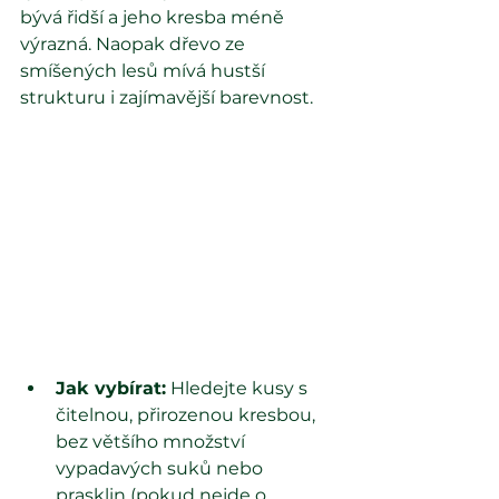
bývá řidší a jeho kresba méně 
výrazná. Naopak dřevo ze 
smíšených lesů mívá hustší 
strukturu i zajímavější barevnost.
Jak vybírat:
 Hledejte kusy s 
čitelnou, přirozenou kresbou, 
bez většího množství 
vypadavých suků nebo 
prasklin (pokud nejde o 