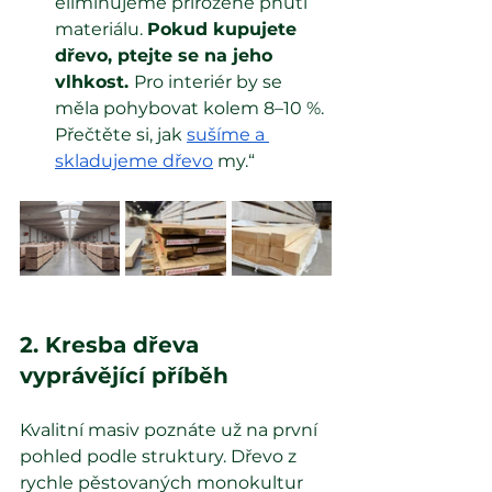
eliminujeme přirozené pnutí 
materiálu. 
Pokud kupujete 
dřevo, ptejte se na jeho 
vlhkost. 
Pro interiér by se 
měla pohybovat kolem 8–10 %. 
Přečtěte si, jak
sušíme a 
skladujeme dřevo
my.“
2. Kresba dřeva 
vyprávějící příběh
Kvalitní masiv poznáte už na první 
pohled podle struktury. Dřevo z 
rychle pěstovaných monokultur 