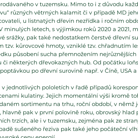
í prodávaného v tuzemsku. Mimo to i z důvodu kaž
vu“ různých větrných kalamit či v případě MD jeho 
ovateli, u listnatých dřevin nezřídka i ročním obd
V minulých letech, s výjimkou roků 2020 a 2021, 
é srážky, pak také nedostatkem čerstvé dřevní su
tzv. kůrovcové hmoty, vzniklé tzv. chřadnutím le
edku působení sucha přemnožením nejrůznějších
či některých dřevokazných hub. Od počátku loň
poptávkou po dřevní surovině např. v Číně, USA a 
a v jednotlivých pololetích v řadě případů korespon
 cenami kulatiny. Jejich momentální výši kromě toh
daném sortimentu na trhu, roční období, v němž je
, hlavně pak v první polovině roku, obrovský hlad 
ích trzích, ale i v tuzemsku, zejména pak ze stra
padě sušeného řeziva pak také jeho počáteční vlh
vysoké ceny energií.