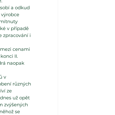
. 
ůsobí a odkud 
 výrobce 
omítnuty 
ké v případě 
 zpracování i 
) mezi cenami 
onci II. 
odrá naopak 
ů v 
obení různých 
ví ze 
 dnes už opět 
em zvýšených 
 něhož se 