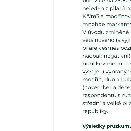
borovice na 2500 K
nejeden z pilařů n
Kč/m3 a modřínové
mnohde markantního
V úvodu zmíněné 
většinového (s výj
pilaře vesměs pozi
naopak negativní)
publikovaného cen
vývoje u vybraných
modřín, dub a buk.
(november a decem
respondentů s různ
střední a velké pil
republiky.
Výsledky průzkum