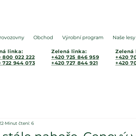
rovozovny
Obchod
Výrobní program
Naše lesy
ná linka:
Zelená linka:
Zelená 
 800 022 222
+420 725 846 959
+420 70
 722 944 073
+420 727 844 921
+420 70
22
Minut čtení: 6