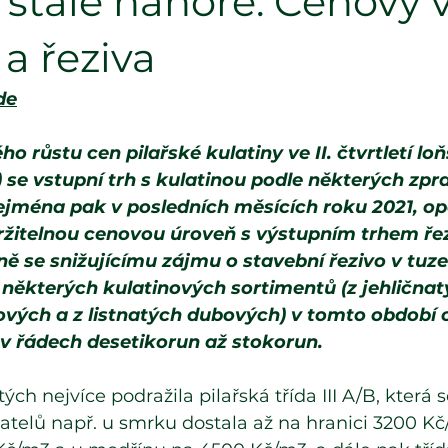
 stále nahoře. Cenový 
 a řeziva
de
o růstu cen pilařské kulatiny ve II. čtvrtletí lo
) se vstupní trh s kulatinou podle některých zpr
ejména pak v posledních měsících roku 2021, op
držitelnou cenovou úroveň s výstupním trhem řez
 se snižujícímu zájmu o stavební řezivo v tuze
 některých kulatinových sortimentů (z jehličnat
ých a z listnatých dubových) v tomto období op
 v řádech desetikorun až stokorun. 
ých nejvíce podražila pilařská třída III A/B, která s
telů např. u smrku dostala až na hranici 3200 Kč