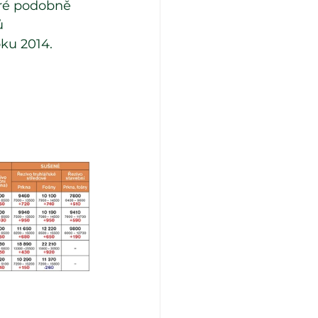
eré podobně 
ů 
oku 2014.