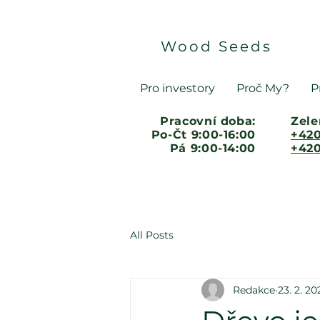
Wood Seeds
Pro investory
Proč My?
P
Pracovní doba:
Zele
Po-Čt 9:00-16:00
+420
Pá 9:00-14:00
+420
All Posts
Redakce
23. 2. 20