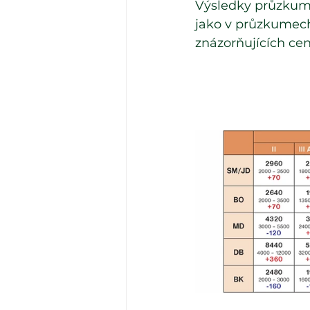
Výsledky průzkumu
jako v průzkumech 
znázorňujících cen