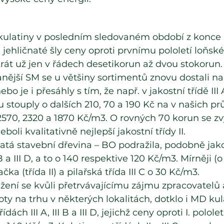
ulatiny v posledním sledovaném období z konce II.
ě jehličnaté šly ceny oproti prvnímu pololetí loňsk
rát už jen v řádech desetikorun až dvou stokorun.
anější SM se u většiny sortimentů znovu dostali na
o je i přesáhly s tím, že např. v jakostní třídě III A/B
 stouply o dalších 210, 70 a 190 Kč na v našich 
570, 2320 a 1870 Kč/m3. O rovných 70 korun se zvý
oli kvalitativně nejlepší jakostní třídy II.
atá stavební dřevina – BO podražila, podobně jako
I B a III D, a to o 140 respektive 120 Kč/m3. Mírněji (
ka (třída II) a pilařská třída III C o 30 Kč/m3.
ažení se kvůli přetrvávajícímu zájmu zpracovatelů
ty na trhu v některých lokalitách, dotklo i MD kula
ídách III A, III B a III D, jejichž ceny oproti I. polol