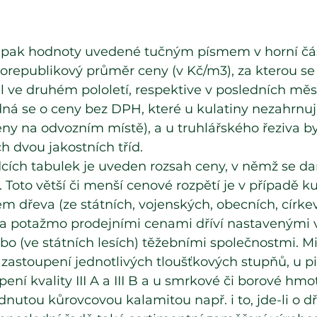
 pak hodnoty uvedené tučným písmem v horní čás
lorepublikový průměr ceny (v Kč/m3), za kterou se
 ve druhém pololetí, respektive v posledních měs
ná se o ceny bez DPH, které u kulatiny nezahrnuj
 ceny na odvozním místě), a u truhlářského řeziva b
h dvou jakostních tříd.
dcích tabulek je uveden rozsah ceny, v němž se da
 Toto větší či menší cenové rozpětí je v případě k
dřeva (ze státních, vojenských, obecních, církev
a potažmo prodejními cenami dříví nastavenými v
bo (ve státních lesích) těžebními společnostmi. M
 zastoupení jednotlivých tloušťkových stupňů, u p
ení kvality III A a III B a u smrkové či borové hmoty
dnutou kůrovcovou kalamitou např. i to, jde-li o dř