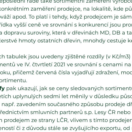
neposlední řadě také sortimentní zaměření výrobce
 konkrétním zaměření prodejce, na lokalitě, kde p
váží apod. To platí i tehdy, když prodejcem je sám
zřídka vyšší ceně ve srovnání s konkurencí jsou pr
 dopravu suroviny, která v dřevinách MD, DB a ta
 čerstvé hmoty ostatních dřevin, mnohdy cestuje ke
h tabulek jsou uvedeny zjištěné rozdíly (v Kč/m3
ntů ve IV. čtvrtletí 2021 ve srovnání s cenami na k
roku, přičemž červená čísla vyjadřují zdražení, m
ortimentu.
fy
 pak ukazují, jak se ceny sledovaných sortiment
letích uplynulých sedmi let měnily v důsledku půs
ny např. zavedením současného způsobu prodeje dří
třednictvím smluvních partnerů s.p. Lesy ČR nebo
m prodejem ze strany LČR, vlivem s tímto prodej
ností či z důvodu stále se zvyšujícího exportu, od