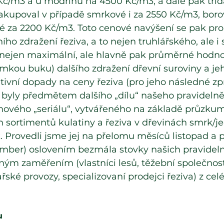
č/m3 a u modřínu na 4500 Kč/m3, a dále pak třída 
akupoval v případě smrkové i za 2550 Kč/m3, boro
 za 2200 Kč/m3. Toto cenové navýšení se pak prom
 zdražení řeziva, a to nejen truhlářského, ale i 
nejen maximální, ale hlavně pak průměrné hodno
imkou buku) dalšího zdražení dřevní suroviny a j
tivní dopady na ceny řeziva (pro jeho následné zp
 byly předmětem dalšího „dílu“ našeho pravidelně
ového „seriálu“, vytvářeného na základě průzku
 sortimentů kulatiny a řeziva v dřevinách smrk/jed
 Provedli jsme jej na přelomu měsíců listopad a p
ber) oslovením bezmála stovky našich pravidel
ým zaměřením (vlastníci lesů, těžební společnosti
ařské provozy, specializovaní prodejci řeziva) z cel
u