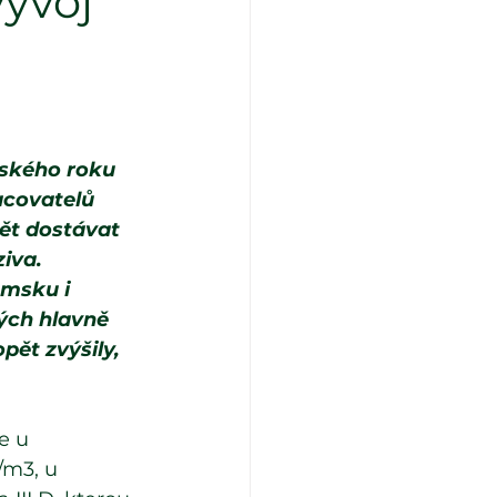
vývoj
ňského roku 
acovatelů 
ět dostávat 
iva. 
msku i 
ých hlavně 
ět zvýšily, 
e u 
/m3, u 