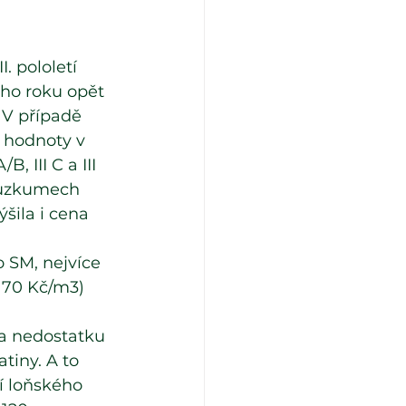
 pololetí 
ého roku opět 
 V případě 
 hodnoty v 
, III C a III 
průzkumech 
šila i cena 
 SM, nejvíce 
o 70 Kč/m3) 
 a nedostatku 
tiny. A to 
etí loňského 