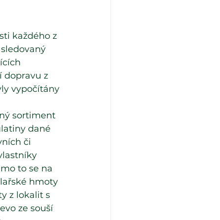
ti každého z 
 sledovaný 
ících 
í dopravu z 
yly vypočítány 
ný sortiment 
ulatiny dané 
ních či 
lastníky 
imo to se na 
ilařské hmoty 
 z lokalit s 
evo ze souší 