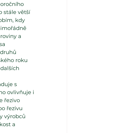
doročního 
stále větší 
obím, kdy 
mimořádně 
roviny a 
sa 
 druhů 
ského roku 
dalších 
duje s 
o ovlivňuje i 
 řezivo 
po řezivu 
ny výrobců 
kost a 