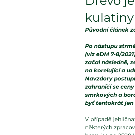
Dřevo je
kulatiny
Původní článek z
Po nástupu strméh
(
viz eDM 7-8/2021
začal následně, z
na korelující a u
Navzdory postupně
zahraničí se ceny
smrkových a borov
byť tentokrát jen
V případě jehličnat
některých zpracova