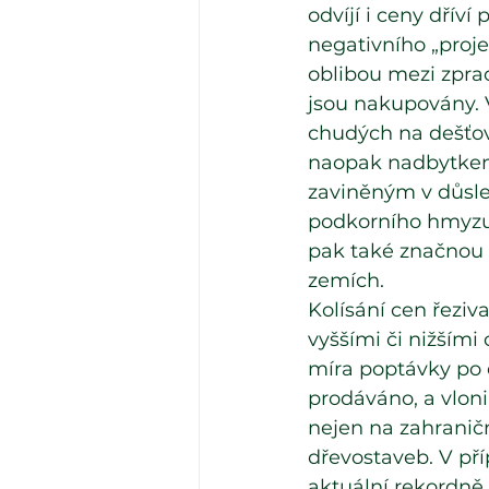
odvíjí i ceny dřív
negativního „proje
oblibou mezi zprac
jsou nakupovány. 
chudých na dešťov
naopak nadbytkem 
zaviněným v důsl
podkorního hmyzu 
pak také značnou 
zemích. 
Kolísání cen řeziv
vyššími či nižšími
míra poptávky po 
prodáváno, a vloni
nejen na zahraničn
dřevostaveb. V pří
aktuální rekordně 