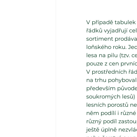
V případě tabulek
řádků vyjadřují ce
sortiment prodával
loňského roku. Jed
lesa na pilu (tzv.
pouze z cen prvníc
V prostředních řá
na trhu pohyboval.
především původem 
soukromých lesů) 
lesních porostů ne
něm podílí i různé
různý podíl zastoup
ještě úplně nezvlá