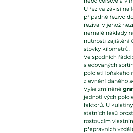
nebo čerstvé a v 
U řeziva závisí na
případně řezivo do
řeziva, v jehož ne
nemalé náklady na
nutnosti zajištění
stovky kilometrů.
Ve spodních řádcíc
sledovaných sortime
pololetí loňského 
zlevnění daného s
Výše zmíněné 
gra
jednotlivých polo
faktorů. U kulati
státních lesů pros
rostoucím vlastní
přepravních vzdále