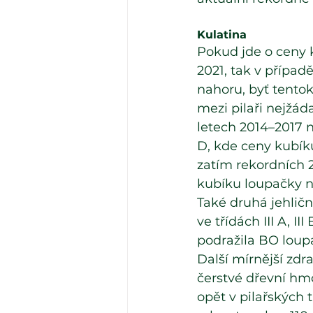
Kulatina
Pokud jde o ceny k
2021, tak v případ
nahoru, byť tentok
mezi pilaři nejžád
letech 2014–2017 neb
D, kde ceny kubíku
zatím rekordních 2
kubíku loupačky neb
Také druhá jehličn
ve třídách III A, II
podražila BO loupač
Další mírnější zdr
čerstvé dřevní hmo
opět v pilařských tř