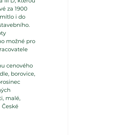
III D, kterou 
vé za 1900 
ítlo i do 
stavebního.
ty 
eho možné pro 
racovatele 
 
mu cenového 
le, borovice, 
rosinec 
ných 
, malé, 
é České 