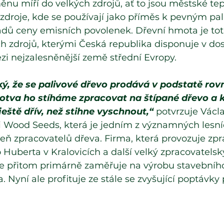
ěnu míří do velkých zdrojů, ať to jsou městské tep
 zdroje, kde se používají jako příměs k pevným pa
adů ceny emisních povolenek. Dřevní hmota je toti
h zdrojů, kterými Česká republika disponuje v d
zi nejzalesněnější země střední Evropy. 
ký, že se palivové dřevo prodává v podstatě rov
otva ho stíháme zpracovat na štípané dřevo a k
eště dřív, než stihne vyschnout,“
 potvrzuje Václ
i Wood Seeds, která je jedním z významných lesní
eň zpracovatelů dřeva. Firma, která provozuje zpr
 Huberta v Kralovicích a další velký zpracovatels
 se přitom primárně zaměřuje na výrobu stavebního
a. Nyní ale profituje ze stále se zvyšující poptávk