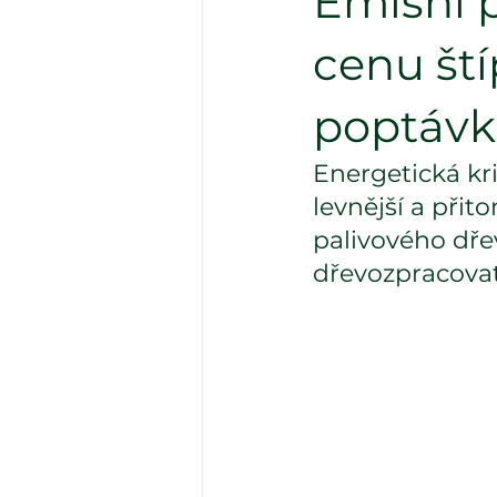
Emisní 
cenu ští
poptávk
Energetická kr
levnější a přit
palivového dřev
dřevozpracovat