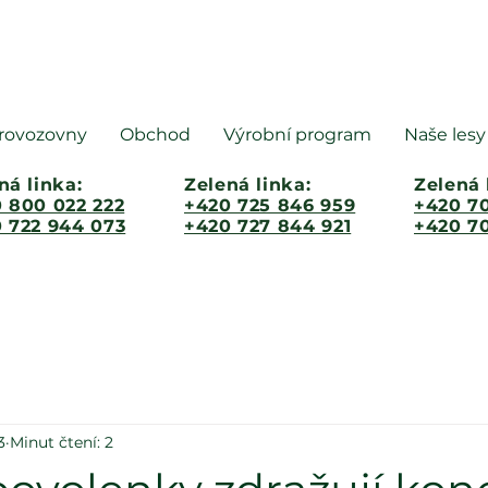
rovozovny
Obchod
Výrobní program
Naše lesy
ná linka:
Zelená linka:
Zelená 
 800 022 222
+420 725 846 959
+420 70
 722 944 073
+420 727 844 921
+420 70
3
Minut čtení: 2