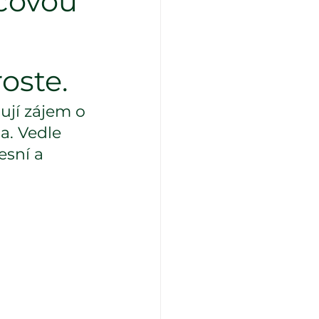
ncovou
oste.
ují zájem o 
a. Vedle 
esní a 