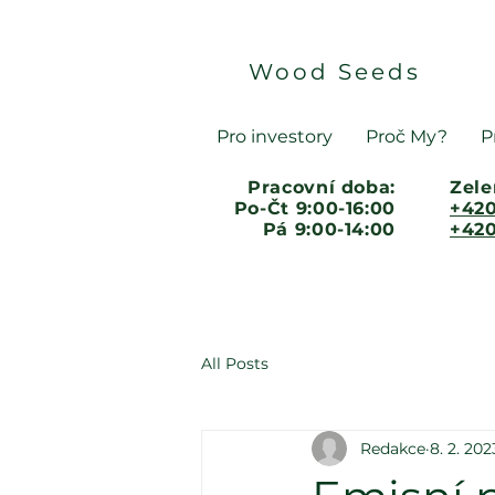
Wood Seeds
Pro investory
Proč My?
P
Pracovní doba:
Zele
Po-Čt 9:00-16:00
+420
Pá 9:00-14:00
+420
All Posts
Redakce
8. 2. 202