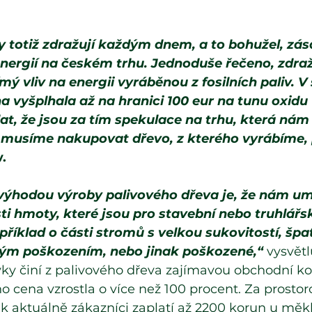
 totiž zdražují každým dnem, a to bohužel, zás
energií na českém trhu. Jednoduše řečeno, zdra
ý vliv na energii vyráběnou z fosilních paliv. V
a vyšplhala až na hranici 100 eur na tunu oxidu 
t, že jsou za tím spekulace na trhu, která nám s
ak musíme nakupovat dřevo, z kterého vyrábíme,
.
 výhodou výroby palivového dřeva je, že nám u
sti hmoty, které jsou pro stavební nebo truhlář
říklad o části stromů s velkou sukovitostí, šp
ým poškozením, nebo jinak poškozené,“ 
vysvětl
vky činí z palivového dřeva zajímavou obchodní k
ho cena vzrostla o více než 100 procent. Za prostor
k aktuálně zákazníci zaplatí až 2200 korun u měk