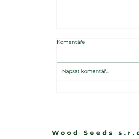
Komentáře
Napsat komentář...
Přidali jsme nová
telefonní čísla pro rychlejší
kontakt se zákaznickou
podporou
Wood Seeds s.r.