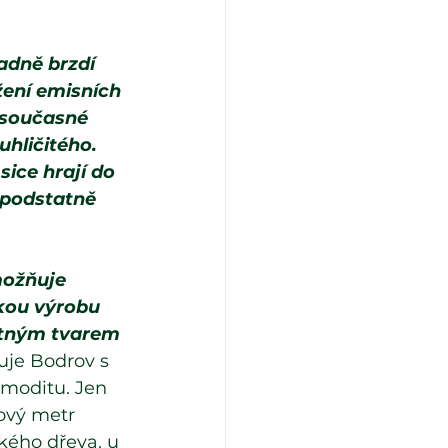
adně brzdí 
žení emisních 
 současné 
uhličitého. 
ice hrají do 
 podstatně 
možňuje 
skou výrobu 
atným tvarem 
uje Bodrov s 
omoditu. Jen 
ový metr 
kého dřeva, u 