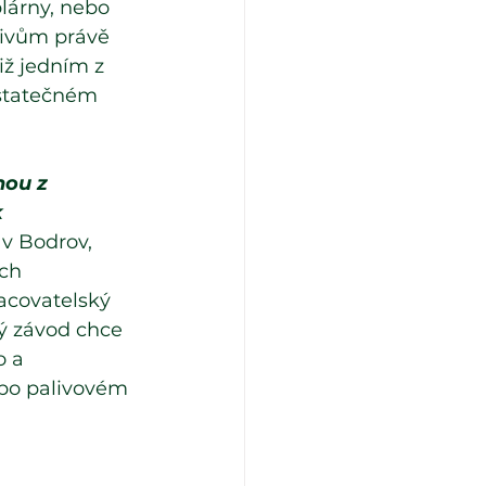
lárny, nebo 
livům právě 
ž jedním z 
ostatečném 
nou z 
 
av Bodrov, 
ch 
acovatelský 
ký závod chce 
 a 
y po palivovém 