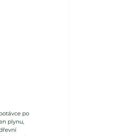
 potávce po 
en plynu, 
dřevní 