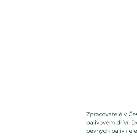
Zpracovatelé v Čes
palivovém dříví. D
pevných paliv i el