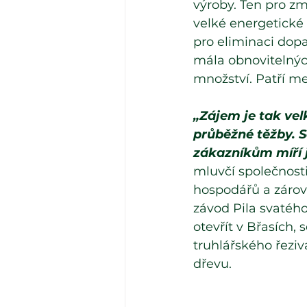
výroby. Ten pro zm
velké energetické
pro eliminaci dop
mála obnovitelnýc
množství. Patří me
„Zájem je tak vel
průběžné těžby. S
zákazníkům míří j
mluvčí společnost
hospodářů a zárov
závod Pila svatého
otevřít v Břasích,
truhlářského řeziv
dřevu. 