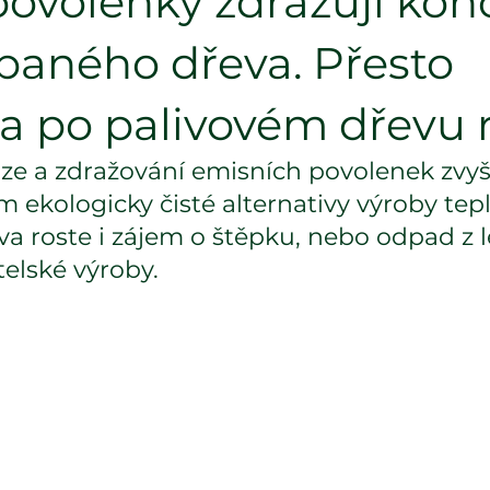
povolenky zdražují ko
paného dřeva. Přesto
a po palivovém dřevu r
ize a zdražování emisních povolenek zvyš
om ekologicky čisté alternativy výroby tepl
a roste i zájem o štěpku, nebo odpad z l
elské výroby.