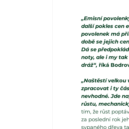
„Emisní povolenky
další pokles cen 
povolenek má přím
době se jejich cen
Dá se předpokláda
noty, ale i my t
dráž“,
 říká Bodrov
„Naštěstí velkou
zpracovat i ty čá
nevhodné. Jde nap
růstu, mechanick
tím, že růst poptá
za poslední rok je
sypaného dřeva ta