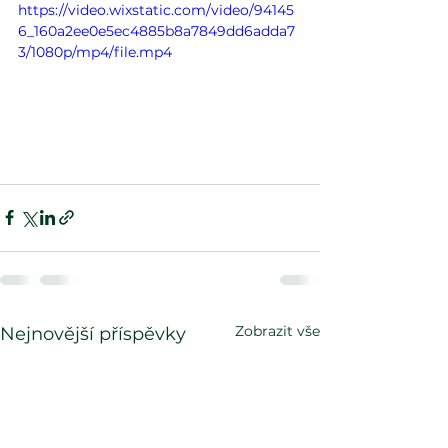
https://video.wixstatic.com/video/94145
6_160a2ee0e5ec4885b8a7849dd6adda7
3/1080p/mp4/file.mp4
Zobrazit vše
Nejnovější příspěvky