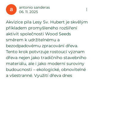
záleží
antonio sanderas
06. 11. 2025
Akvizice pila Lesy Sv. Hubert je skvělým 
příkladem promyšleného rozšíření 
aktivit společnosti Wood Seeds 
směrem k udržitelnému a 
bezodpadovému zpracování dřeva. 
Tento krok potvrzuje rostoucí význam 
dřeva nejen jako tradičního stavebního 
materiálu, ale i jako moderní suroviny 
budoucnosti – ekologické, obnovitelné 
a všestranné. Využití dřeva dnes 
přesahuje hranice architektury a sahá 
až do high-tech a automobilového 
průmyslu, což ukazuje jeho obrovský 
potenciál. Pokud vás zajímají inovace, 
udržitelnost a nové trendy z různých 
odvětví, podívejte se na 
https://ceskecasino.best/skrill/
, kde 
najdete inspirativní…